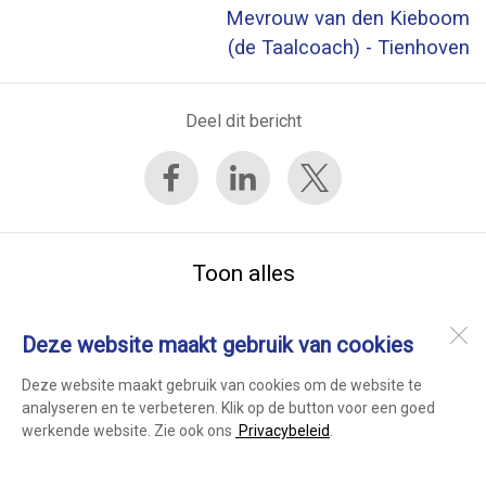
Mevrouw van den Kieboom
(de Taalcoach) - Tienhoven
Deel dit bericht
Toon alles
Deze website maakt gebruik van cookies
Computerhulp Midden-Nederland
Jan van Galenstraat 36
Deze website maakt gebruik van cookies om de website te
3601 HW
Maarssen
analyseren en te verbeteren. Klik op de button voor een goed
werkende website. Zie ook ons
Privacybeleid
.
Open desktopversie